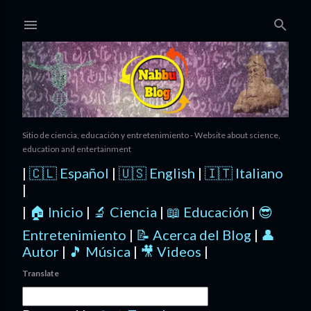
Ir al contenido principal
Sitio de ciencia, educación y entretenimiento - Website about science,
education and entertainment
|
🇨🇱 Español
|
🇺🇸 English
|
🇮🇹 Italiano
|
|
🏠 Inicio
|
🔬 Ciencia
|
📖 Educación
|
😎
Entretenimiento
|
📝 Acerca del Blog
|
👤
Autor
|
🎵 Música
|
🎥 Videos
|
Translate