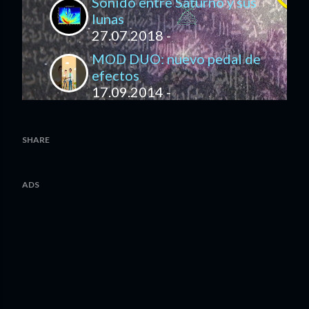
Sonido entre Saturno y sus
lunas
27.07.2018 -
MOD DUO: nuevo pedal de
efectos
17.09.2014 -
SHARE
ADS