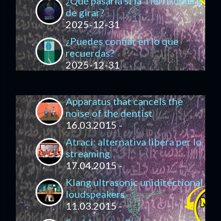
¿Qué pasaría si la Tierra dejara
de girar?
2025-12-31
¿Puedes confiar en lo que
recuerdas?
2025-12-31
Apparatus that cancels the
noise of the dentist
16.03.2015 -
Atraci: alternativa libera per lo
streaming
17.04.2015 -
Klang ultrasonic unidirectional
loudspeakers
11.03.2015 -