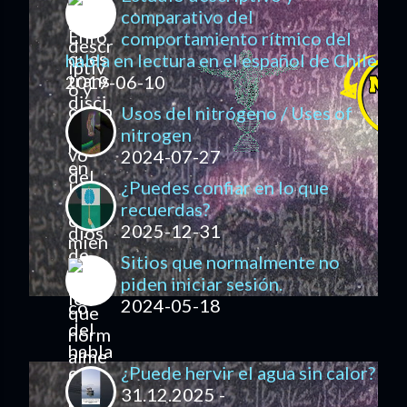
comparativo del
comportamiento rítmico del
habla en lectura en el español de Chile
2019-06-10
Usos del nitrógeno / Uses of
nitrogen
2024-07-27
¿Puedes confiar en lo que
recuerdas?
2025-12-31
Sitios que normalmente no
piden iniciar sesión.
2024-05-18
¿Puede hervir el agua sin calor?
31.12.2025 -