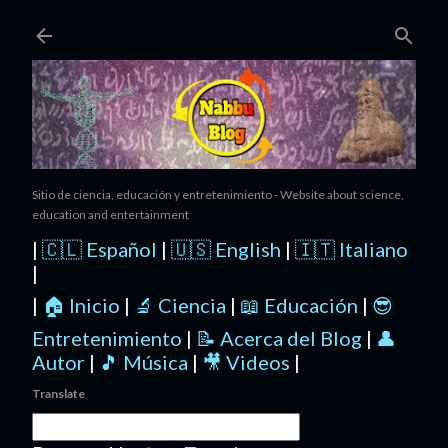
Ir al contenido principal
Sitio de ciencia, educación y entretenimiento - Website about science,
education and entertainment
|
🇨🇱 Español
|
🇺🇸 English
|
🇮🇹 Italiano
|
|
🏠 Inicio
|
🔬 Ciencia
|
📖 Educación
|
😎
Entretenimiento
|
📝 Acerca del Blog
|
👤
Autor
|
🎵 Música
|
🎥 Videos
|
Translate