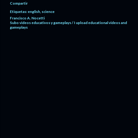
Compartir
Etiquetas:
english
science
Francisco A. Nocetti
Subo videos educativos y gameplays / I upload educational videos and
gameplays