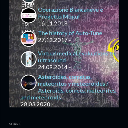
Operazione Biancaneve e
Progetto Mogul
16.11.2018 -
The history of Auto-Tune
27.12.2017 -
Virtual medical evaluations by
ultrasound
24.09.2014 -
Asteroides, cometas,
meteoritos y meteoroides /
Asteroids, comets, meteorites,
and meteoroids
28.03.2020 -
SHARE