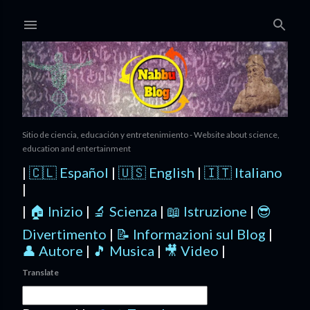
Ir al contenido principal
Sitio de ciencia, educación y entretenimiento - Website about science,
education and entertainment
|
🇨🇱 Español
|
🇺🇸 English
|
🇮🇹 Italiano
|
|
🏠 Inizio
|
🔬 Scienza
|
📖 Istruzione
|
😎
Divertimento
|
📝 Informazioni sul Blog
|
👤 Autore
|
🎵 Musica
|
🎥 Video
|
Translate