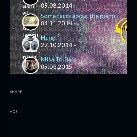
09.08.2014 -
Some facts about the piano
04.11.2014 -
Hang
27.10.2014 -
Misa Tri Bass
09.03.2015 -
SHARE
ADS