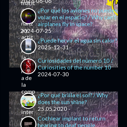
2023-06-06
¿Por qué los aviones no pueden
volar en el espacio? / Why can't
airplanes fly in space?
2024-07-25
¿Puede hervir el agua sin calor?
2025-12-31
Curiosidades del número 10 /
Curiosities of the number 10
2024-07-30
¿Por qué brilla el sol? / Why
does the sun shine?
25.05.2020 -
Cochlear implant to return
hearing to deaf people