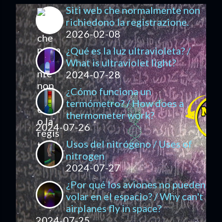
Siti web che normalmente non
richiedono la registrazione.
2026-02-08
¿Qué es la luz ultravioleta? /
What is ultraviolet light?
2024-07-28
¿Cómo funciona un
termómetro? / How does a
thermometer work?
2024-07-26
Usos del nitrógeno / Uses of
nitrogen
2024-07-27
¿Por qué los aviones no pueden
volar en el espacio? / Why can't
airplanes fly in space?
2024-07-25