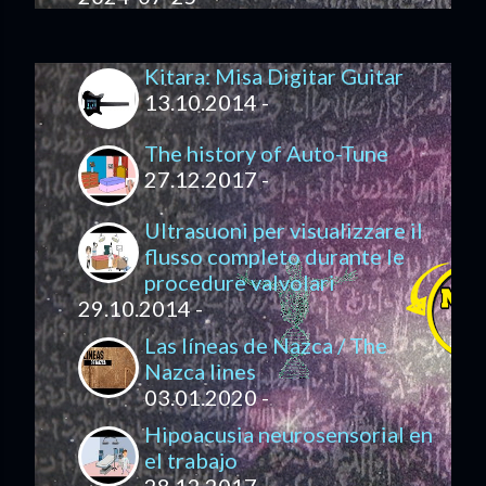
Kitara: Misa Digitar Guitar
13.10.2014 -
The history of Auto-Tune
27.12.2017 -
Ultrasuoni per visualizzare il
flusso completo durante le
procedure valvolari
29.10.2014 -
Las líneas de Nazca / The
Nazca lines
03.01.2020 -
Hipoacusia neurosensorial en
el trabajo
28.12.2017 -