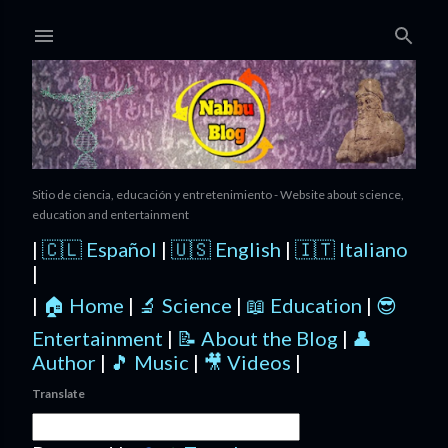
Ir al contenido principal
Sitio de ciencia, educación y entretenimiento - Website about science,
education and entertainment
|
🇨🇱 Español
|
🇺🇸 English
|
🇮🇹 Italiano
|
|
🏠 Home
|
🔬 Science
|
📖 Education
|
😎
Entertainment
|
📝 About the Blog
|
👤
Author
|
🎵 Music
|
🎥 Videos
|
Translate