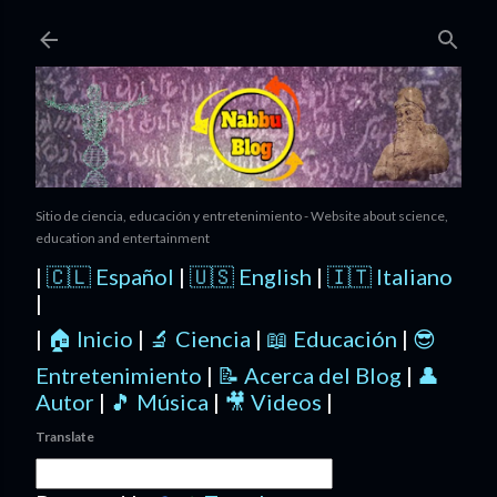
Ir al contenido principal
Sitio de ciencia, educación y entretenimiento - Website about science,
education and entertainment
|
🇨🇱 Español
|
🇺🇸 English
|
🇮🇹 Italiano
|
|
🏠 Inicio
|
🔬 Ciencia
|
📖 Educación
|
😎
Entretenimiento
|
📝 Acerca del Blog
|
👤
Autor
|
🎵 Música
|
🎥 Videos
|
Translate