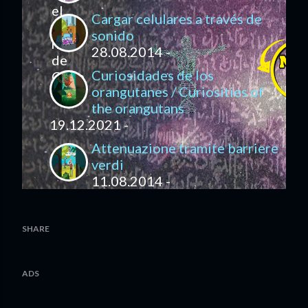
Cargar celulares a través de
sonido
28.08.2014 -
Curiosidades de los
orangutanes / Curiosities of
the orangutans
19.12.2021 -
Attenuazione tramite barriere
verdi
11.08.2014 -
SHARE
ADS