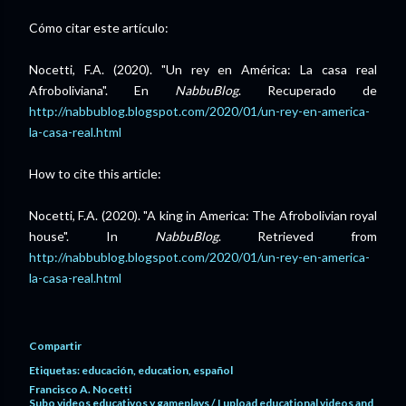
Cómo citar este artículo:
Nocetti, F.A. (2020). "Un rey en América: La casa real
Afroboliviana". En
NabbuBlog
. Recuperado de
http://nabbublog.blogspot.com/2020/01/un-rey-en-america-
la-casa-real.html
How to cite this article:
Nocetti, F.A. (2020). "A king in America: The Afrobolivian royal
house". In
NabbuBlog
. Retrieved from
http://nabbublog.blogspot.com/2020/01/un-rey-en-america-
la-casa-real.html
Compartir
Etiquetas:
educación
education
español
Francisco A. Nocetti
Subo videos educativos y gameplays / I upload educational videos and