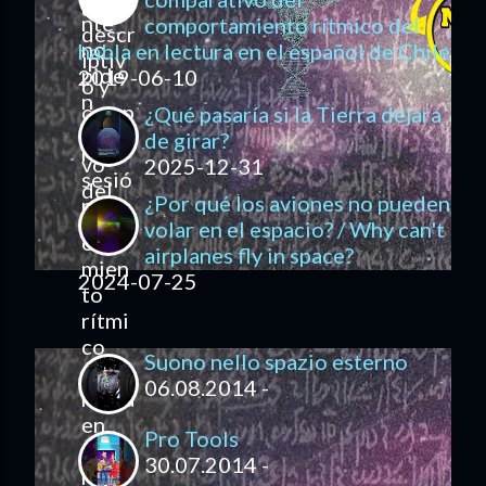
comportamiento rítmico del
habla en lectura en el español de Chile
2019-06-10
¿Qué pasaría si la Tierra dejara
de girar?
2025-12-31
¿Por qué los aviones no pueden
volar en el espacio? / Why can't
airplanes fly in space?
2024-07-25
Suono nello spazio esterno
06.08.2014 -
Pro Tools
30.07.2014 -