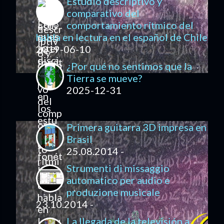
Estudio descriptivo y
comparativo del
comportamiento rítmico del
habla en lectura en el español de Chile
2019-06-10
¿Por qué no sentimos que la
Tierra se mueve?
2025-12-31
Primera guitarra 3D impresa en
Brasil
25.08.2014 -
Strumenti di missaggio
automatico per audio e
produzione musicale
23.10.2014 -
La llegada de la televisión a