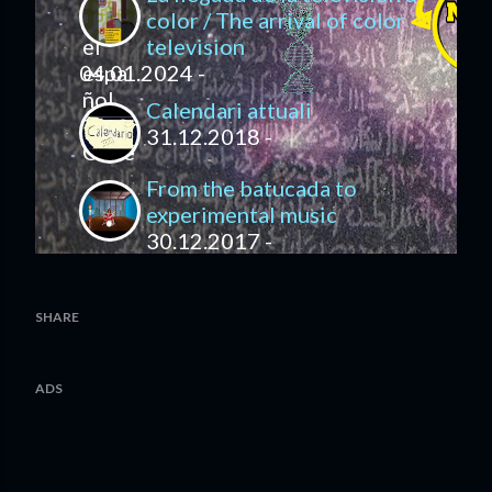
color / The arrival of color
television
04.01.2024 -
Calendari attuali
31.12.2018 -
From the batucada to
experimental music
30.12.2017 -
SHARE
ADS