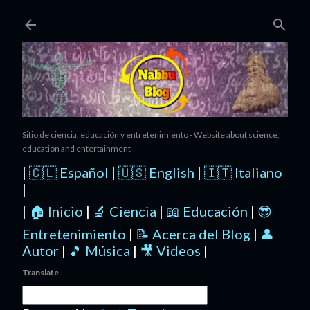
Ir al contenido principal
Sitio de ciencia, educación y entretenimiento - Website about science,
education and entertainment
|
🇨🇱 Español
|
🇺🇸 English
|
🇮🇹 Italiano
|
|
🏠 Inicio
|
🔬 Ciencia
|
📖 Educación
|
😎
Entretenimiento
|
📝 Acerca del Blog
|
👤
Autor
|
🎵 Música
|
🎥 Videos
|
Translate