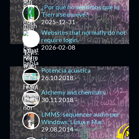
¿Por qué no sentimos que la
Tierra se mueve?
2025-12-31
Websites that normally do not
require login.
2026-02-08
Potencia acústica
26.10.2018 -
Alchemy and chemistry
30.11.2018 -
LMMS: sequencer audio per
Windows, Linux e Mac
29.08.2014 -