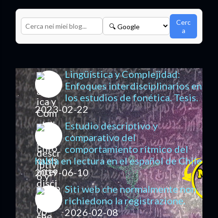
Cerc
a
Lingüística y Complejidad:
Enfoques interdisciplinarios en
los estudios de fonética. Tesis.
2023-02-22
Estudio descriptivo y
comparativo del
comportamiento rítmico del
habla en lectura en el español de Chile
2019-06-10
Siti web che normalmente non
richiedono la registrazione.
2026-02-08