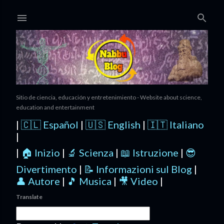
Ir al contenido principal
Sitio de ciencia, educación y entretenimiento - Website about science,
education and entertainment
|
🇨🇱 Español
|
🇺🇸 English
|
🇮🇹 Italiano
|
|
🏠 Inizio
|
🔬 Scienza
|
📖 Istruzione
|
😎
Divertimento
|
📝 Informazioni sul Blog
|
👤 Autore
|
🎵 Musica
|
🎥 Video
|
Translate