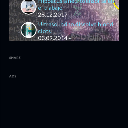
Hipoacusia neurosensorial en
el trabajo
28.12.2017 -
Ultrasound to dissolve blood
clots
03.09.2014 -
SHARE
ADS