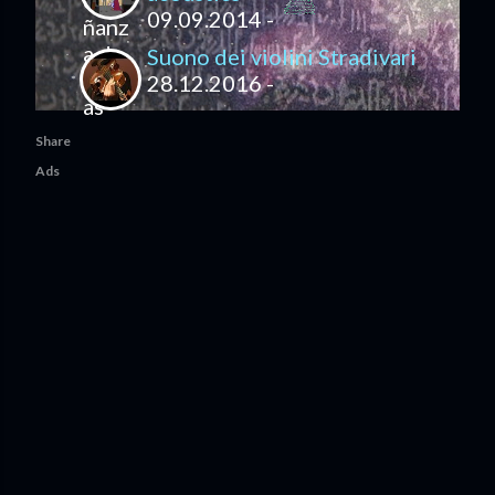
09.09.2014 -
Suono dei violini Stradivari
28.12.2016 -
Share
Ads