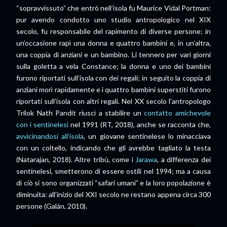
“sopravvissuto” che entrò nell’isola fu Maurice Vidal Portman:
pur avendo condotto uno studio antropologico nel XIX
secolo, fu responsabile del rapimento di diverse persone; in
un’occasione rapì una donna e quattro bambini e, in un’altra,
una coppia di anziani e un bambino. Li tennero per vari giorni
sulla goletta a vela Constance; la donna e uno dei bambini
furono riportati sull’isola con dei regali; in seguito la coppia di
anziani morì rapidamente e i quattro bambini superstiti furono
riportati sull’isola con altri regali. Nel XX secolo l’antropologo
Trilok Nath Pandit riuscì a stabilire un
contatto amichevole
con i sentinelesi
nel 1991 (RT, 2018), anche se racconta che,
avvicinandosi all’isola
, un giovane sentinelese lo minacciava
con un coltello, indicando che gli avrebbe tagliato la testa
(
Natarajan
, 2018). Altre tribù, come i
Jarawa
, a differenza dei
sentinelesi, smetterono di essere ostili nel 1994; ma a causa
di ciò si sono organizzati “safari umani” e la loro popolazione è
diminuita: all’inizio del XXI secolo ne restano appena circa 300
persone (Galán, 2010).