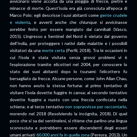
avvicinarsi viene accolta da una pioggia di frecce, pietre e
minacce di morte. Quest’isola era già conosciuta all’epoca di
Marco Polo: egli descrisse i suoi abitanti come
gente crudele
e violenta
, e avvertì anche che chiunque si avvicinasse
avrebbe finito per essere mangiato dai cannibali (Vasco,
2015). L’ingresso a Sentinel del Nord è vietato dal governo
dell’India, per proteggere i nativi dalle malattie e i possibili
visitatori da una
morte certa
(Perfil, 2018). Tra le occasioni in
cui l’isola è stata visitata senza grossi problemi vi è
l’esplorazione tramite elicotteri nel 2004, per conoscere lo
stato dei suoi abitanti dopo lo tsunami: l’elicottero fu
bersagliato da frecce. Alcune persone, come John Allan Chau,
non hanno avuto la stessa fortuna: al primo tentativo di
visitare l’isola dovette fuggire in canoa; al secondo tentativo
dovette fuggire a nuoto con una freccia conficcata nella
schiena; e al terzo tentativo
non sopravvisse per raccontarlo
,
morendo nel 2018 (Resolviendo la incógnita, 2018). Di quel
poco che si sa dei sentinelesi, si ritiene che parlino una lingua
sconosciuta e potrebbero essere discendenti degli esseri
umani arrivati
60.000 anni fa in quella zona
(Pereyra, 2013). Un