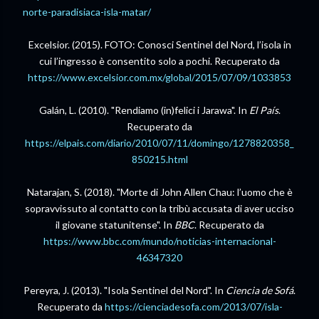
norte-paradisiaca-isla-matar/
Excelsior. (2015).
FOTO: Conosci Sentinel del Nord, l’isola in
cui l’ingresso è consentito solo a pochi
. Recuperato da
https://www.excelsior.com.mx/global/2015/07/09/1033853
Galán, L. (2010). "
Rendiamo (in)felici i Jarawa
". In
El País
.
Recuperato da
https://elpais.com/diario/2010/07/11/domingo/1278820358_
850215.html
Natarajan, S. (2018). "
Morte di John Allen Chau: l’uomo che è
sopravvissuto al contatto con la tribù accusata di aver ucciso
il giovane statunitense
". In
BBC
. Recuperato da
https://www.bbc.com/mundo/noticias-internacional-
46347320
Pereyra, J. (2013). "Isola Sentinel del Nord". In
Ciencia de Sofá
.
Recuperato da
https://cienciadesofa.com/2013/07/isla-