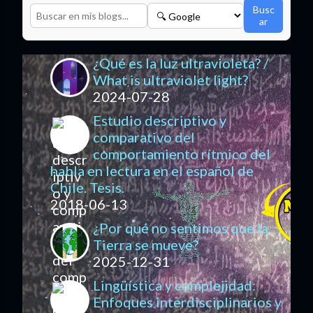
Busc
ar
¿Qué es la luz ultravioleta? /
What is ultraviolet light?
2024-07-28
Estudio descriptivo y
comparativo del
comportamiento rítmico del
habla en lectura en el español de
Chile. Tesis.
2018-06-13
¿Por qué no sentimos que la
Tierra se mueve?
2025-12-31
Lingüística y complejidad:
Enfoques interdisciplinarios y