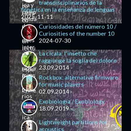
transdisciplinarios de la
fonética en la enseñanza de lenguas
2025-11-11
Curiosidades del número 10 /
Curiosities of the number 10
2024-07-30
La cicala: l’insetto che
raggiunge la soglia del dolore
23.09.2014 -
Rockbox: alternative firmware
for music players
02.09.2014 -
Exobiología / Exobiology
18.09.2019 -
Lightweight partitions for
acoustics