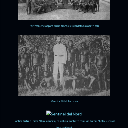
Portman, che appare su un trono e circondato da capi tribali
Maurice Vidal Portman
L’antica tribù, di circa 60 mila anni fa, resiste al contatto con i visitatori / Foto: Survival
International