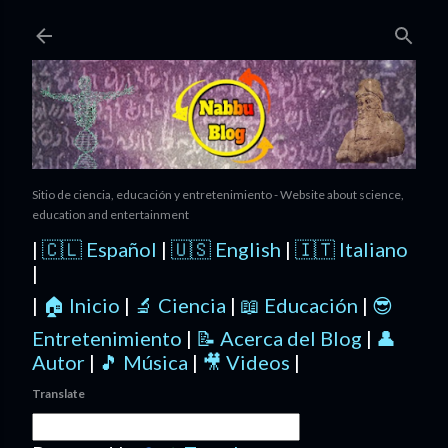
Ir al contenido principal
Sitio de ciencia, educación y entretenimiento - Website about science,
education and entertainment
|
🇨🇱 Español
|
🇺🇸 English
|
🇮🇹 Italiano
|
|
🏠 Inicio
|
🔬 Ciencia
|
📖 Educación
|
😎
Entretenimiento
|
📝 Acerca del Blog
|
👤
Autor
|
🎵 Música
|
🎥 Videos
|
Translate