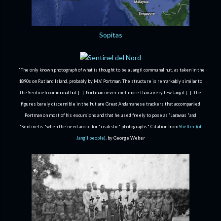
Sopitas
"The only known photograph of what is thought to be a Jangil communal hut, as taken in the
1890s on Rutland Island, probably by M.V. Portman. The structure is remarkably similar to
the Sentineli communal hut [...]. Portman never met more than a very few Jangil [...]. The
figures barely discernible in the hut are Great Andamanese trackers that accompanied
Portman on most of his excursions and that he used freely to pose as "Jarawas "and
"Sentinelis "when the need arose for "realistic" photographs."
Citation from
Shelter (of
Jangil people)
, by George Weber