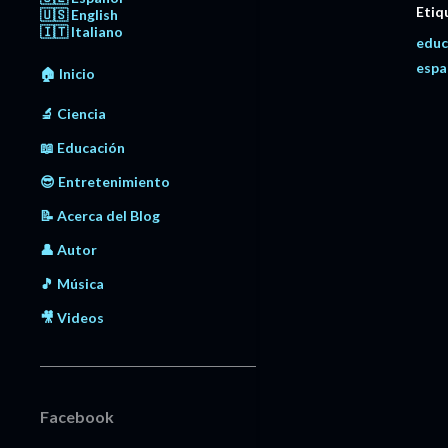
Etiq
🇺🇸 English
🇮🇹 Italiano
educ
espa
🏠 Inicio
🔬 Ciencia
📖 Educación
😎 Entretenimiento
📝 Acerca del Blog
👤 Autor
🎵 Música
🎥 Videos
Facebook