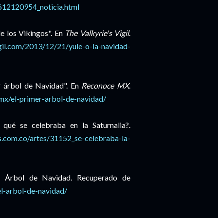
612120954_noticia.html
e los Vikingos". En
The Valkyrie's Vigil
.
igil.com/2013/12/21/yule-o-la-navidad-
er árbol de Navidad". En
Reconoce MX
.
mx/el-primer-arbol-de-navidad/
 qué se celebraba en la Saturnalia?.
rs.com.co/artes/31152_se-celebraba-la-
el Árbol de Navidad. Recuperado de
el-arbol-de-navidad/