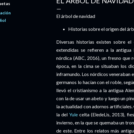
EL ÁRBOL DE NAVIDAD
uetas
ación
El árbol de navidad
ñol
Historias sobre el origen del ár
Diversas historias existen sobre el
extendidas se refieren a la antigua 
nórdica (ABC, 2016), un fresno que 
época, en la cima se situaban los d
inframundo. Los nórdicos veneraban es
germanos lo hacían con el roble, según
llevó el cristianismo a la antigua Al
con la de usar un abeto y luego un p
la actualidad con adornos artificiales.
la del
Yule
celta (
EledeLis, 2013
), fi
invierno, en la que se quemaba un tro
de este. Entre los relatos más antigu