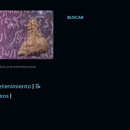
BUSCAR
ation and entertainment
retenimiento
|
📝
deos
|