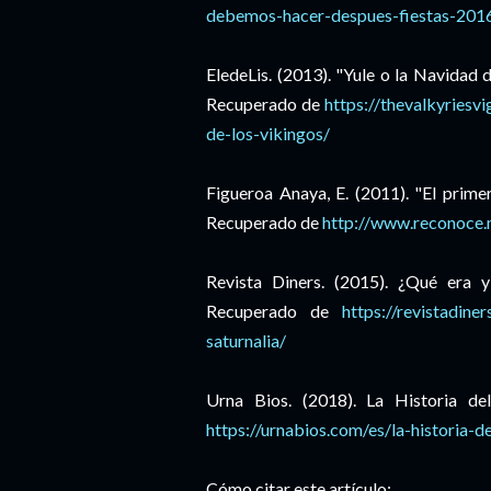
debemos-hacer-despues-fiestas-201
EledeLis. (2013). "
Yule o la Navidad d
Recuperado de
https://thevalkyriesv
de-los-vikingos/
Figueroa Anaya, E. (2011). "El prim
Recuperado de
http://www.reconoce.
Revista Diners. (2015). ¿Qué era y
Recuperado de
https://revistadine
saturnalia/
Urna Bios. (2018). La Historia d
https://urnabios.com/es/la-historia-d
Cómo citar este artículo: