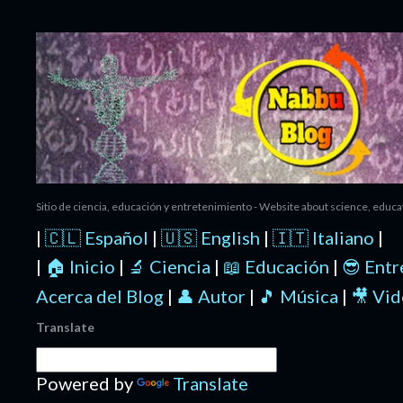
Ir al contenido principal
Sitio de ciencia, educación y entretenimiento - Website about science, educ
|
🇨🇱 Español
|
🇺🇸 English
|
🇮🇹 Italiano
|
|
🏠 Inicio
|
🔬 Ciencia
|
📖 Educación
|
😎 Ent
Acerca del Blog
|
👤 Autor
|
🎵 Música
|
🎥 Vi
Translate
Powered by
Translate