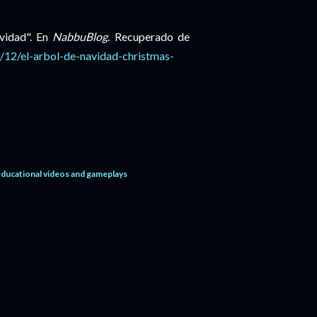
avidad". En
NabbuBlog
. Recuperado de
/12/el-arbol-de-navidad-christmas-
educational videos and gameplays