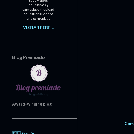
Subo videos
educativos y
gameplays / I upload
educational videos
and gameplays
VISITAR PERFIL
Blog Premiado
Award-winning blog
Comp
🇨🇱 Español