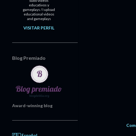
Subo videos
educativos y
gameplays / I upload
educational videos
and gameplays
VISITAR PERFIL
Blog Premiado
Award-winning blog
Comp
🇨🇱 Español