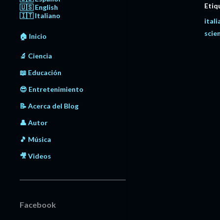
Etiq
🇺🇸 English
🇮🇹 Italiano
ital
scie
🏠 Inicio
🔬 Ciencia
📖 Educación
😎 Entretenimiento
📝 Acerca del Blog
👤 Autor
🎵 Música
🎥 Videos
Facebook