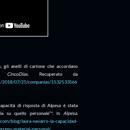
, gli anelli di cartone che accordano
 In
CincoDías
. Recuperato da
dias/2018/07/25/companias/1532533566
apacità di risposta di Alpesa è stata
sia su quello personale”". In
Alpesa
.
a.com/blog/laura-navarro-la-capacidad-
erreno-material-personal/