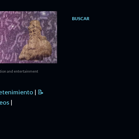
BUSCAR
ation and entertainment
retenimiento
|
📝
deos
|