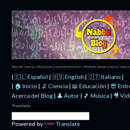
Ir al contenido principal
Sitio de ciencia, educación y entretenimiento - Website about science, educ
|
🇨🇱 Español
|
🇺🇸 English
|
🇮🇹 Italiano
|
|
🏠 Inicio
|
🔬 Ciencia
|
📖 Educación
|
😎 Ent
Acerca del Blog
|
👤 Autor
|
🎵 Música
|
🎥 Vi
Translate
Powered by
Translate