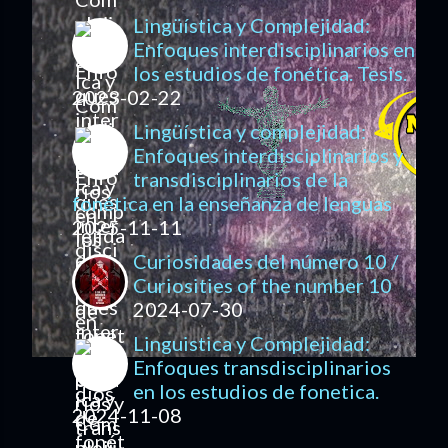
Lingüística y Complejidad:
Enfoques interdisciplinarios en
los estudios de fonética. Tesis.
2023-02-22
Lingüística y complejidad:
Enfoques interdisciplinarios y
transdisciplinarios de la
fonética en la enseñanza de lenguas
2025-11-11
Curiosidades del número 10 /
Curiosities of the number 10
2024-07-30
Linguistica y Complejidad:
Enfoques transdisciplinarios
en los estudios de fonetica.
2024-11-08