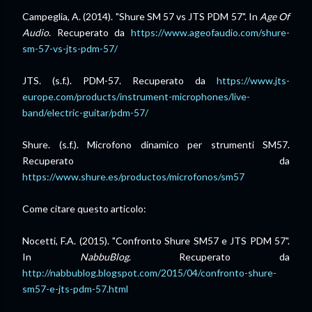
Campeglia, A. (2014). "
Shure SM 57 vs JTS PDM 57
". In
Age Of
Audio
. Recuperato da
https://www.ageofaudio.com/shure-
sm-57-vs-jts-pdm-57/
JTS. (s.f.). PDM-57. Recuperato da
https://www.jts-
europe.com/products/instrument-microphones/live-
band/electric-guitar/pdm-57/
Shure. (s.f.). Microfono dinamico per strumenti SM57.
Recuperato da
https://www.shure.es/productos/microfonos/sm57
Come citare questo articolo:
Nocetti, F.A. (2015). "Confronto Shure SM57 e JTS PDM 57".
In
NabbuBlog
. Recuperato da
http://
nabbublog.blogspot.com
/2015/04/confronto-shure-
sm57-e-jts-pdm-57.html