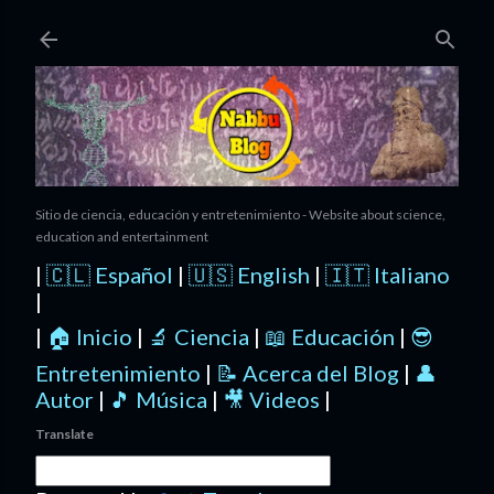
Ir al contenido principal
Sitio de ciencia, educación y entretenimiento - Website about science,
education and entertainment
|
🇨🇱 Español
|
🇺🇸 English
|
🇮🇹 Italiano
|
|
🏠 Inicio
|
🔬 Ciencia
|
📖 Educación
|
😎
Entretenimiento
|
📝 Acerca del Blog
|
👤
Autor
|
🎵 Música
|
🎥 Videos
|
Translate