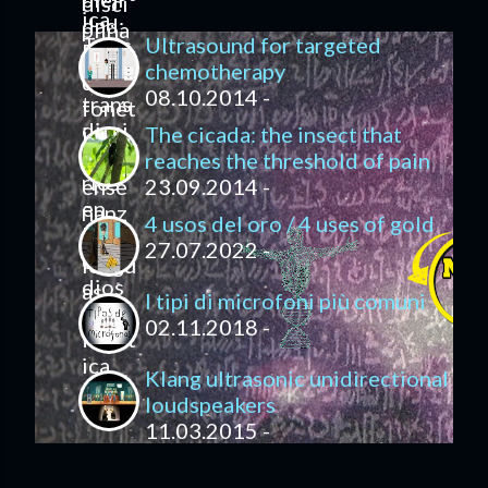
Ultrasound for targeted
chemotherapy
08.10.2014 -
The cicada: the insect that
reaches the threshold of pain
23.09.2014 -
4 usos del oro / 4 uses of gold
27.07.2022 -
I tipi di microfoni più comuni
02.11.2018 -
Klang ultrasonic unidirectional
loudspeakers
11.03.2015 -