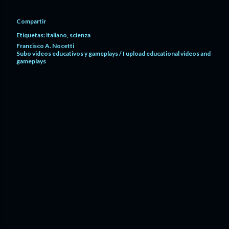
Compartir
Etiquetas:
italiano
scienza
Francisco A. Nocetti
Subo videos educativos y gameplays / I upload educational videos and
gameplays