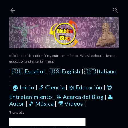
Ir al contenido principal
Sitio de ciencia, educación y entretenimiento - Website about science,
education and entertainment
|
🇨🇱 Español
|
🇺🇸 English
|
🇮🇹 Italiano
|
|
🏠 Inicio
|
🔬 Ciencia
|
📖 Educación
|
😎
Entretenimiento
|
📝 Acerca del Blog
|
👤
Autor
|
🎵 Música
|
🎥 Videos
|
Translate