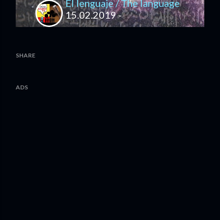
El lenguaje / The language
15.02.2019 -
SHARE
ADS