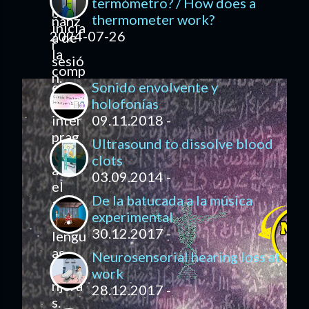
termómetro? / How does a
thermometer work?
2024-07-26
Sonido envolvente y
holofonías
09.11.2018 -
Ultrasound to dissolve blood
clots
03.09.2014 -
De la batucada a la música
experimental
30.12.2017 -
Neurosensorial hearing loss at
work
28.12.2017 -