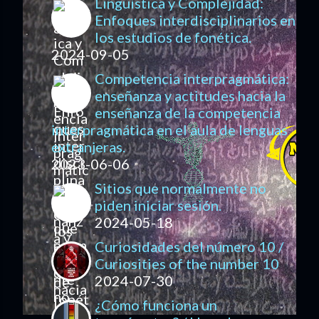
Lingüística y Complejidad:
Enfoques interdisciplinarios en
los estudios de fonética.
2024-09-05
Competencia interpragmática:
enseñanza y actitudes hacia la
enseñanza de la competencia
interpragmática en el aula de lenguas
extranjeras.
2023-06-06
Sitios que normalmente no
piden iniciar sesión.
2024-05-18
Curiosidades del número 10 /
Curiosities of the number 10
2024-07-30
¿Cómo funciona un