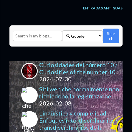
ENTRADAS ANTIGUAS
Sear
ch
Curiosidades del número 10 /
Curiosities of the number 10
2024-07-30
Siti web che normalmente non
richiedono la registrazione.
2026-02-08
Lingüística y complejidad:
Enfoques interdisciplinarios y
transdisciplinarios de la