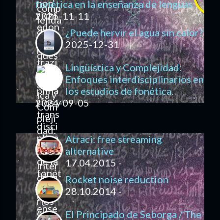
fonética en la enseñanza de lenguas
2025-11-11
¿Puede hervir el agua sin calor?
2025-12-31
Lingüística y Complejidad:
Enfoques interdisciplinarios en
los estudios de fonética.
2024-09-05
Atraci: free streaming
alternative
17.04.2015 -
Rocket noise reduction
28.10.2014 -
El Principado de Seborga / The