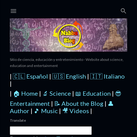
Ir al contenido principal
Sitio de ciencia, educación y entretenimiento - Website about science,
education and entertainment
|
🇨🇱 Español
|
🇺🇸 English
|
🇮🇹 Italiano
|
|
🏠 Home
|
🔬 Science
|
📖 Education
|
😎
Entertainment
|
📝 About the Blog
|
👤
Author
|
🎵 Music
|
🎥 Videos
|
Translate