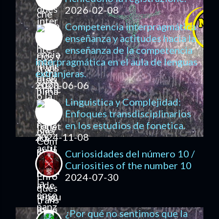
2026-02-08
Competencia interpragmática:
enseñanza y actitudes hacia la
enseñanza de la competencia
interpragmática en el aula de lenguas
extranjeras.
2023-06-06
Linguistica y Complejidad:
Enfoques transdisciplinarios
en los estudios de fonetica.
2024-11-08
Curiosidades del número 10 /
Curiosities of the number 10
2024-07-30
¿Por qué no sentimos que la