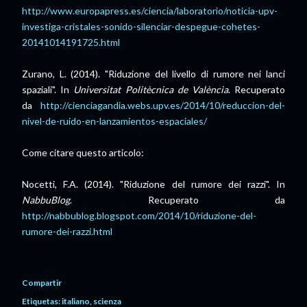
http://www.europapress.es/ciencia/laboratorio/noticia-upv-
investiga-cristales-sonido-silenciar-despegue-cohetes-
20141014191725.html
Zurano, L. (2014). "Riduzione del livello di rumore nei lanci
spaziali". In
Universitat Politècnica de València
. Recuperato
da
http://cienciagandia.webs.upv.es/2014/10/reduccion-del-
nivel-de-ruido-en-lanzamientos-espaciales/
Come citare questo articolo:
Nocetti, F.A. (2014). "Riduzione del rumore dei razzi". In
NabbuBlog
. Recuperato da
http://nabbublog.blogspot.com/2014/10/riduzione-del-
rumore-dei-razzi.html
Compartir
Etiquetas:
italiano
scienza