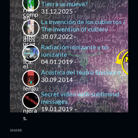
Tierra se mueve?
31.12.2025 -
La invención de los cubiertos /
The invention of cutlery
30.07.2022 -
Radiación ionizante y no
ionizante
04.01.2019 -
Acústica del teatro Epidauro
30.09.2014 -
Secret video with subliminal
messages
19.01.2019 -
SHARE