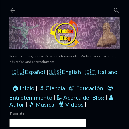
Ir al contenido principal
Sitio de ciencia, educación y entretenimiento - Website about science,
education and entertainment
|
🇨🇱 Español
|
🇺🇸 English
|
🇮🇹 Italiano
|
|
🏠 Inicio
|
🔬 Ciencia
|
📖 Educación
|
😎
Entretenimiento
|
📝 Acerca del Blog
|
👤
Autor
|
🎵 Música
|
🎥 Videos
|
Translate