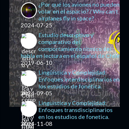
¿Por qué los aviones no pueden
volar en el espacio? / Why can't
airplanes fly in space?
2024-07-25
Estudio descriptivo y
comparativo del
comportamiento rítmico del
habla en lectura en el español de Chile
2019-06-10
Lingüística y Complejidad:
Enfoques interdisciplinarios en
los estudios de fonética.
2024-09-05
Linguistica y Complejidad:
Enfoques transdisciplinarios
en los estudios de fonetica.
2024-11-08