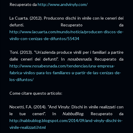
Recuperato da
http://www.andvinyly.com/
La Cuarta. (2012). Producono dischi in vinile con le ceneri dei
defunti. Recuperato da
http://www.lacuarta.com/mundo/noticia/producen-discos-de-
vinilo-con-cenizas-de-difuntos/55434
Toni. (2013). "Un’azienda produce vinili per i familiari a partire
dalle ceneri dei defunti". In
nosabesnada
. Recuperato da
http://www.nosabesnada.com/tendencias/una-empresa-
fabrica-vinilos-para-los-familiares-a-partir-de-las-cenizas-de-
los-difuntos/
Come citare questo articolo:
Nocetti, F.A. (2014). "And Vinyly: Dischi in vinile realizzati con
le tue ceneri". In
NabbuBlog
. Recuperato da
http://
nabbublog.blogspot.com
/2014/09/and-vinyly-dischi-in-
vinile-realizzati.html