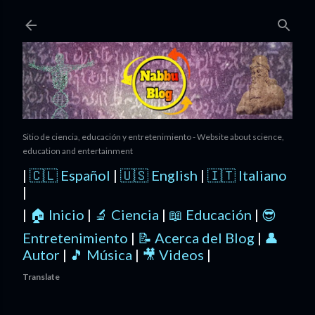
Ir al contenido principal
Sitio de ciencia, educación y entretenimiento - Website about science,
education and entertainment
|
🇨🇱 Español
|
🇺🇸 English
|
🇮🇹 Italiano
|
|
🏠 Inicio
|
🔬 Ciencia
|
📖 Educación
|
😎
Entretenimiento
|
📝 Acerca del Blog
|
👤
Autor
|
🎵 Música
|
🎥 Videos
|
Translate