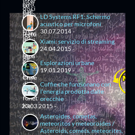
LD Systems RF1: Schermo
acustico per microfoni
30.07.2014 -
Xiami: servizio di streaming
24.04.2015 -
Esplorazioni urbane
19.01.2019 -
Cuffie che funzionano con
l’energia prodotta dalle
orecchie
23.03.2015 -
Asteroides, cometas,
meteoritos y meteoroides /
Asteroids, comets, meteorites,