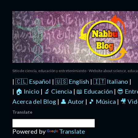
Ir al contenido principal
Sitio de ciencia, educación y entretenimiento - Website about science, educ
|
🇨🇱 Español
|
🇺🇸 English
|
🇮🇹 Italiano
|
|
🏠 Inicio
|
🔬 Ciencia
|
📖 Educación
|
😎 Ent
Acerca del Blog
|
👤 Autor
|
🎵 Música
|
🎥 Vi
Translate
Powered by
Translate