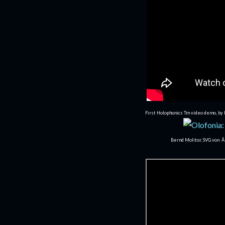
First Holophonics Tm video demo, by H
Bernd Molitor, SVG von Åñ