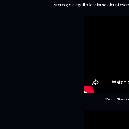
stereo; di seguito lasciamo alcuni esem
3D sound "Holo