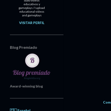
Subo videos
educativos y
gameplays / I upload
educational videos
and gameplays
VISITAR PERFIL
Blog Premiado
Award-winning blog
Comp
🇨🇱 Español