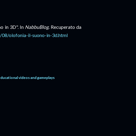
no in 3D". In
NabbuBlog
. Recuperato da
/08/olofonia-il-suono-in-3d.html
educational videos and gameplays