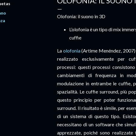
OLOFONIA: IL SUONO 
uetas
iano
Olofonia: il suono in 3D
nza
L’olofonia è un tipo di mix immer
cuffie
La
olofonia
(Artime Menéndez, 2007) 
realizzato esclusivamente per cuf
processi: questi processi consistono
cambiamenti di frequenza in modo
modulazione in entrambe le cuffie, p
spazialità. Le cuffie surround, più po
questo principio per poter funzion
surround. Il risultato è simile, per es
di un sistema di questo tipo. Esist
necessitano di un software che simul
apprezzate, poiché sono realizzate f