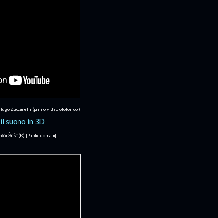
ugo Zuccarelli (primo video olofonico )
ŧóñŜûŝî (Ð) [Public domain]