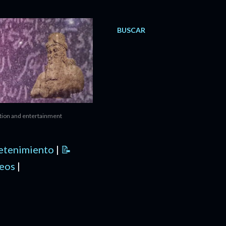
BUSCAR
ation and entertainment
retenimiento
|
📝
deos
|