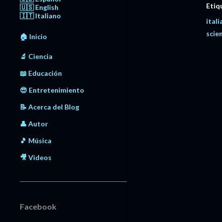
Etiq
🇺🇸 English
🇮🇹 Italiano
ital
scie
🏠 Inicio
🔬 Ciencia
📖 Educación
😎 Entretenimiento
📝 Acerca del Blog
👤 Autor
🎵 Música
🎥 Videos
Facebook