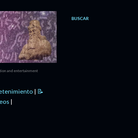
BUSCAR
ation and entertainment
retenimiento
|
📝
deos
|