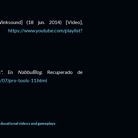
nksound] (18 jun. 2014) [Video],
de
https://www.youtube.com/playlist?
ls". En
NabbuBlog
. Recuperado de
/07/pro-tools-11.html
educational videos and gameplays