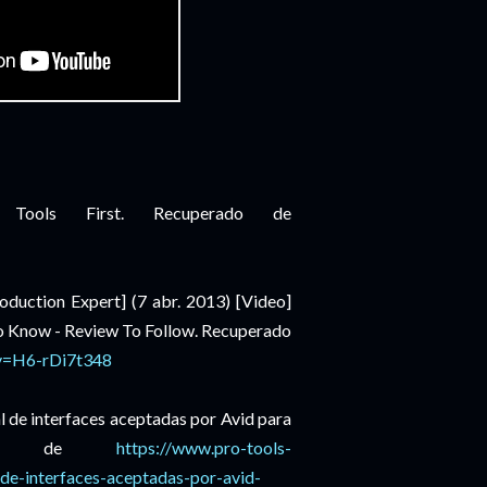
o Tools First. Recuperado de
oduction Expert] (7 abr. 2013) [Video]
To Know - Review To Follow. Recuperado
v=H6-rDi7t348
al de interfaces aceptadas por Avid para
rado de
https://www.pro-tools-
-de-interfaces-aceptadas-por-avid-