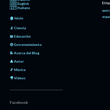
Etiq
🇺🇸 English
🇮🇹 Italiano
entr
espa
🏠 Inicio
🔬 Ciencia
📖 Educación
😎 Entretenimiento
📝 Acerca del Blog
👤 Autor
🎵 Música
🎥 Videos
Facebook