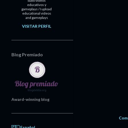
Subo videos
educativos y
gameplays / I upload
educational videos
and gameplays
VISITAR PERFIL
Blog Premiado
Award-winning blog
Comp
🇨🇱 Español