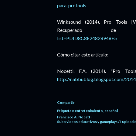
para-protools
Winksound (2014). Pro Tools [Wi
Recuperado 
list=PL4D8C8E24828948E5
Cómo citar este artículo:
Nocetti, F.A. (2014). "Pro Too
http://
nabbublog.blogspot.com
/2014
Compartir
Etiquetas:
entretenimiento
español
Francisco A. Nocetti
Subo videos educativos y gameplays / I upload 