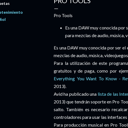
PRO TOOLS
uetas
etenimiento
Pro Tools
ñol
Es una DAW muy conocida por ser 
para mezclas de audio, música, v
Es una DAW muy conocida por ser el es
mezclas de audio, música, videojuegos 
Para la utilización de este programa
gratuitos y de paga, como por ejem
Everything You Want To Know - Re
2013).
Avid ha publicado una
lista de las Int
2013) que tendrán soporte en Pro Tool
salto. También es necesario recalca
controladores para usar las interfaces
Para producción musical en Pro Tool