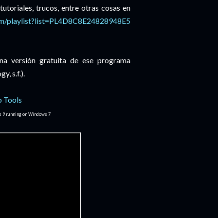
tutoriales, trucos, entre otras cosas en
om/playlist?list=PL4D8C8E24828948E5
una versión gratuita de ese programa
, s.f.).
s 9 running on Windows 7