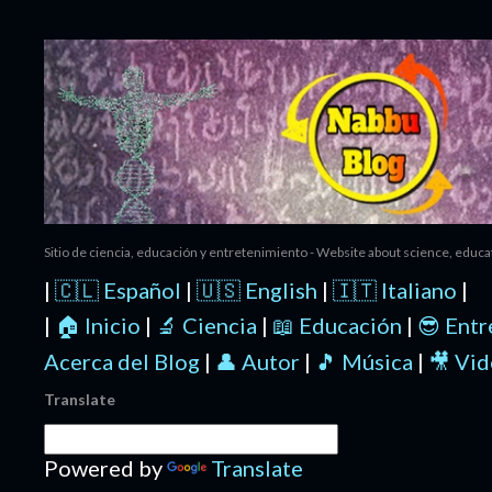
Ir al contenido principal
Sitio de ciencia, educación y entretenimiento - Website about science, educ
|
🇨🇱 Español
|
🇺🇸 English
|
🇮🇹 Italiano
|
|
🏠 Inicio
|
🔬 Ciencia
|
📖 Educación
|
😎 Ent
Acerca del Blog
|
👤 Autor
|
🎵 Música
|
🎥 Vi
Translate
Powered by
Translate